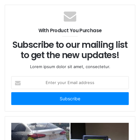
#DespertarJuvenil.
With Product You Purchase
Subscribe to our mailing list
to get the new updates!
Lorem ipsum dolor sit amet, consectetur.
E
n
t
e
r
y
o
u
r
E