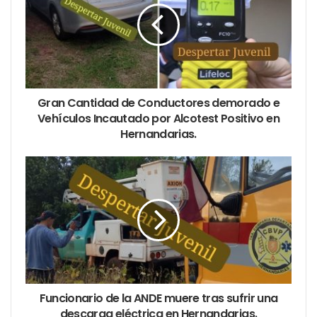
m
a
i
l
a
d
d
Gran Cantidad de Conductores demorado e
r
Vehículos Incautado por Alcotest Positivo en
e
Hernandarias.
s
s
Funcionario de la ANDE muere tras sufrir una
descarga eléctrica en Hernandarias.