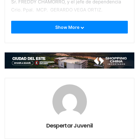
Sr. FREDDY CHAMORRO, y el jefe de dependencia
Crio. Ppal. MCP. GERARDO VEGA ORTIZ.
Show More
La finalidad de esta reunión es la de presentar un
proyecto para instalar varias cámaras de circuito
cerrado en las principales calles y avenidas de la
ciudad, principalmente en las zonas comerciales, así
como en entidades bancarias y financieras. Se
Despertar Juvenil
establecerá un centro de monitoreo en la sede de la
Comisaría 5ª.