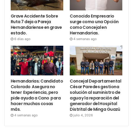
Grave Accidente Sobre
Conocido Empresario
Ruta 7 deja a Pareja
surge como una Opción
Hernandariense en grave
como Concejal en
estado.
Hernandarias.
6 días ago
4 semanas ago
Hernandarias; Candidato
Concejal Departamental
Colorado Asegura no
César Paredes gestiona
tener Experiencia, pero
solución al suministro de
pide ayuda a Cano para
agua y la reparación del
hacer muchas cosas
generador del Hospital
más.
Distrital de Minga Guazú
4 semanas ago
julio 4, 2026