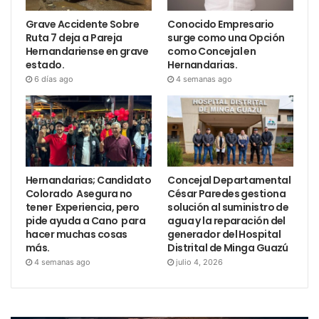
Grave Accidente Sobre
Conocido Empresario
Ruta 7 deja a Pareja
surge como una Opción
Hernandariense en grave
como Concejal en
estado.
Hernandarias.
6 días ago
4 semanas ago
Hernandarias; Candidato
Concejal Departamental
Colorado Asegura no
César Paredes gestiona
tener Experiencia, pero
solución al suministro de
pide ayuda a Cano para
agua y la reparación del
hacer muchas cosas
generador del Hospital
más.
Distrital de Minga Guazú
4 semanas ago
julio 4, 2026