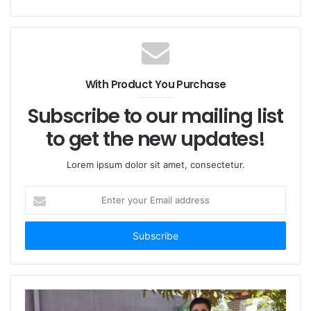
With Product You Purchase
Subscribe to our mailing list
to get the new updates!
Lorem ipsum dolor sit amet, consectetur.
E
n
t
e
r
y
o
u
r