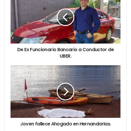
E
m
a
i
l
a
d
d
De Ex Funcionario Bancario a Conductor de
r
UBER.
e
s
s
Joven fallece Ahogado en Hernandarias.