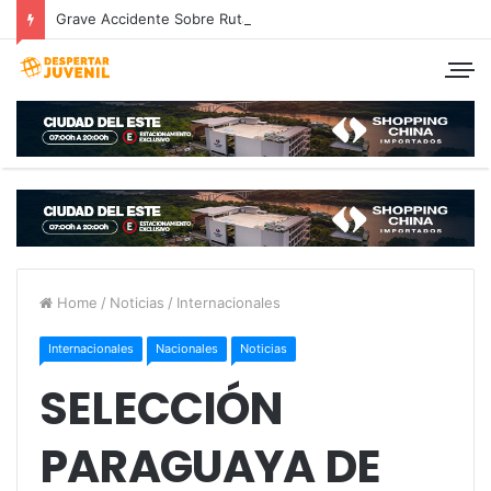
Grave Accidente Sobre Ruta 7 deja a Pareja Hernandariense en grave estado.
Home
/
Noticias
/
Internacionales
Internacionales
Nacionales
Noticias
SELECCIÓN
PARAGUAYA DE