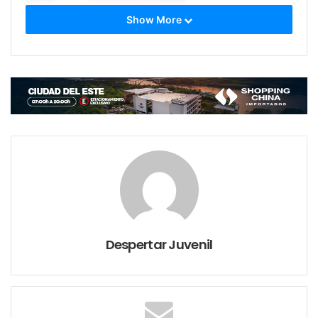
Show More
La delegación con rumbo a la competencia en el país
vecino fue encabezada por el maestro y Pastor
William Kim, el mismo con espíritu cristiano
agradece y expresa emocionado la satisfacción del
logro que obtuvieron en representación de Paraguay
en la competencia internacional, logro que pudieron
Despertar Juvenil
realizar con mucho esfuerzo y recursos propios.
La delegación de atletas estuvo conformada en total
de 3 varones y 4 mujeres conquistando varias