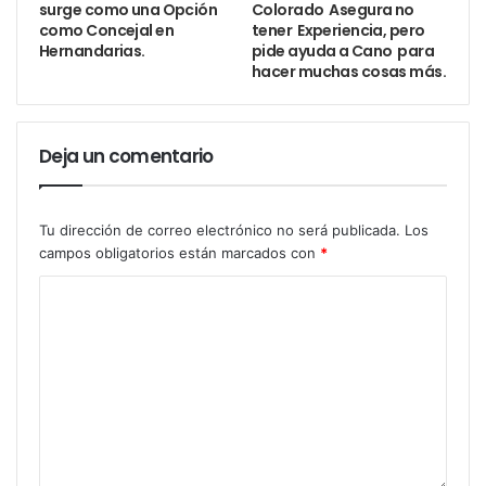
surge como una Opción
Colorado Asegura no
desconectarse un poco más de la tecnología y
como Concejal en
tener Experiencia, pero
practicar, esto les lleva a aprender disciplina, buenos
Hernandarias.
pide ayuda a Cano para
hacer muchas cosas más.
valores, autocontrol y defensa personal, termino
mencionando como mensaje positivo el medallista.
Deja un comentario
Tu dirección de correo electrónico no será publicada.
Los
campos obligatorios están marcados con
*