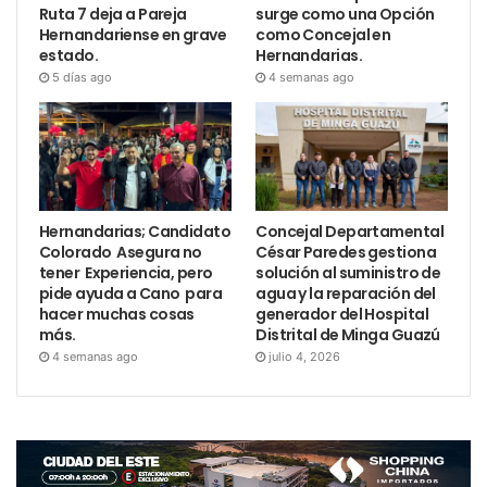
Ruta 7 deja a Pareja
surge como una Opción
Hernandariense en grave
como Concejal en
estado.
Hernandarias.
5 días ago
4 semanas ago
Hernandarias; Candidato
Concejal Departamental
Colorado Asegura no
César Paredes gestiona
tener Experiencia, pero
solución al suministro de
pide ayuda a Cano para
agua y la reparación del
hacer muchas cosas
generador del Hospital
más.
Distrital de Minga Guazú
4 semanas ago
julio 4, 2026